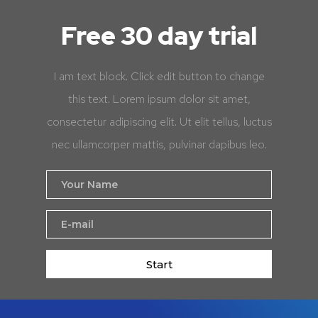
Free 30 day trial
I am text block. Click edit button to change
this text. Lorem ipsum dolor sit amet,
consectetur adipiscing elit. Ut elit tellus, luctus
nec ullamcorper mattis, pulvinar dapibus leo.
Start