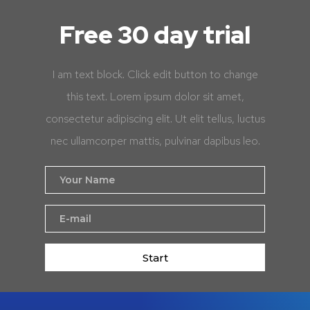
Free 30 day trial
I am text block. Click edit button to change
this text. Lorem ipsum dolor sit amet,
consectetur adipiscing elit. Ut elit tellus, luctus
nec ullamcorper mattis, pulvinar dapibus leo.
Start