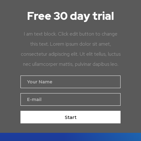
Free 30 day trial
I am text block. Click edit button to change
this text. Lorem ipsum dolor sit amet,
consectetur adipiscing elit. Ut elit tellus, luctus
nec ullamcorper mattis, pulvinar dapibus leo.
Start