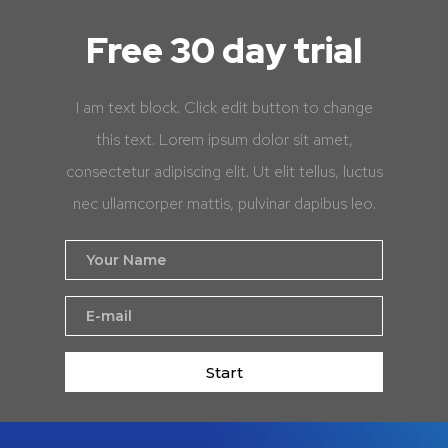
Free 30 day trial
I am text block. Click edit button to change
this text. Lorem ipsum dolor sit amet,
consectetur adipiscing elit. Ut elit tellus, luctus
nec ullamcorper mattis, pulvinar dapibus leo.
Start