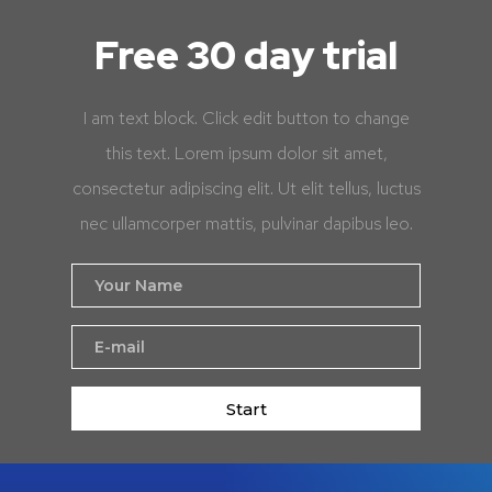
Free 30 day trial
I am text block. Click edit button to change
this text. Lorem ipsum dolor sit amet,
consectetur adipiscing elit. Ut elit tellus, luctus
nec ullamcorper mattis, pulvinar dapibus leo.
Start