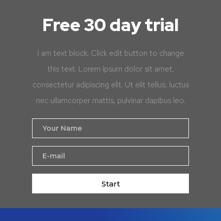
Free 30 day trial
I am text block. Click edit button to change
this text. Lorem ipsum dolor sit amet,
consectetur adipiscing elit. Ut elit tellus, luctus
nec ullamcorper mattis, pulvinar dapibus leo.
Start