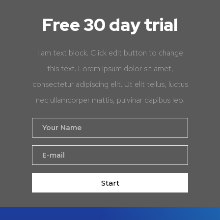
Free 30 day trial
I am text block. Click edit button to change
this text. Lorem ipsum dolor sit amet,
consectetur adipiscing elit. Ut elit tellus, luctus
nec ullamcorper mattis, pulvinar dapibus leo.
Start