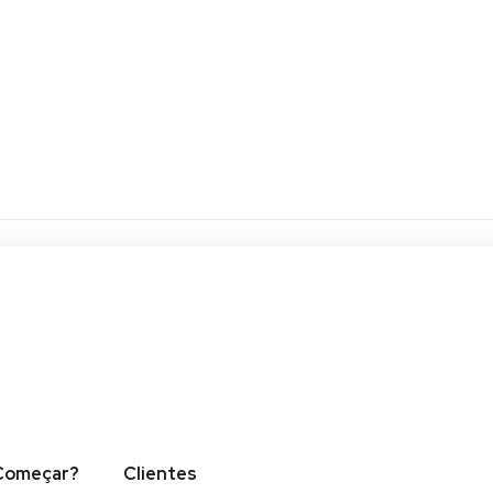
y trial
sum dolor sit amet, consectetur adipiscing elit. Ut
is, pulvinar dapibus leo.
Começar?
Clientes