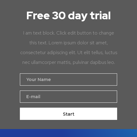
Free 30 day trial
I am text block. Click edit button to change
this text. Lorem ipsum dolor sit amet,
consectetur adipiscing elit. Ut elit tellus, luctus
nec ullamcorper mattis, pulvinar dapibus leo.
Start