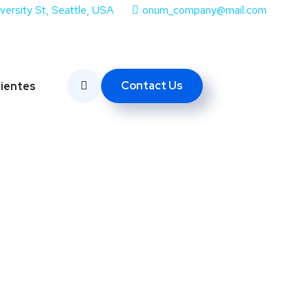
iversity St, Seattle, USA
onum_company@mail.com
Contact Us
lientes