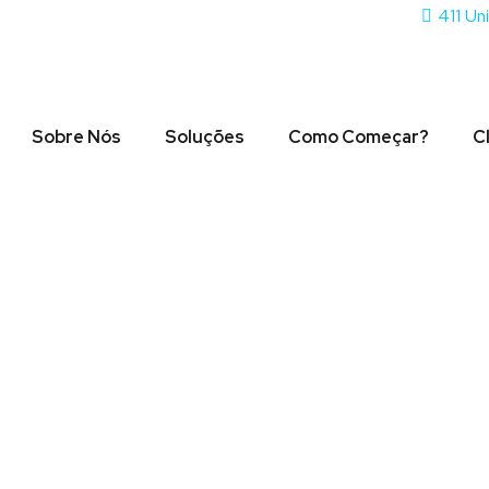
411 Un
Sobre Nós
Soluções
Como Começar?
C