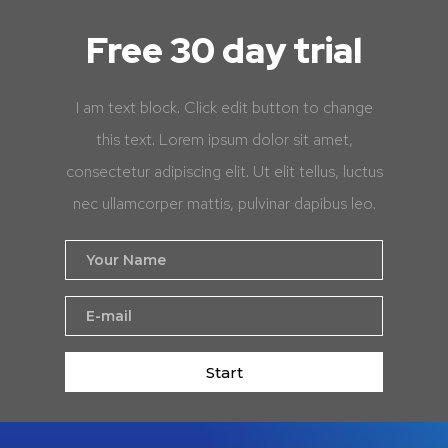
Free 30 day trial
I am text block. Click edit button to change
this text. Lorem ipsum dolor sit amet,
consectetur adipiscing elit. Ut elit tellus, luctus
nec ullamcorper mattis, pulvinar dapibus leo.
Start