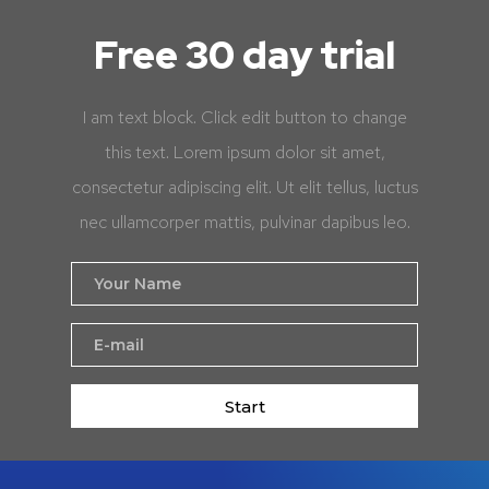
Free 30 day trial
I am text block. Click edit button to change
this text. Lorem ipsum dolor sit amet,
consectetur adipiscing elit. Ut elit tellus, luctus
nec ullamcorper mattis, pulvinar dapibus leo.
Start