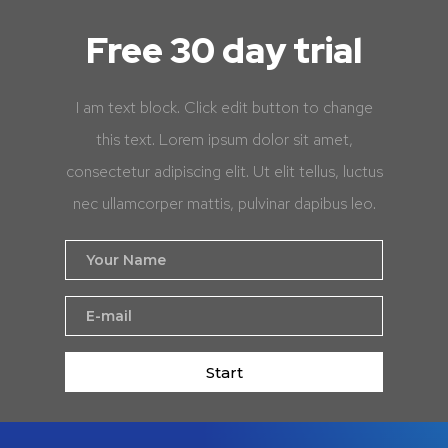
Free 30 day trial
I am text block. Click edit button to change
this text. Lorem ipsum dolor sit amet,
consectetur adipiscing elit. Ut elit tellus, luctus
nec ullamcorper mattis, pulvinar dapibus leo.
Start