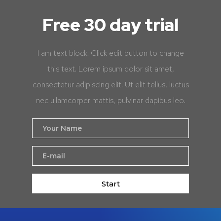
Free 30 day trial
I am text block. Click edit button to change
this text. Lorem ipsum dolor sit amet,
consectetur adipiscing elit. Ut elit tellus, luctus
nec ullamcorper mattis, pulvinar dapibus leo.
Start