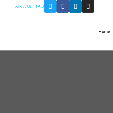
About Us
FAQ
Home