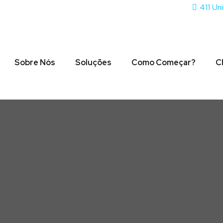
411 Un
Sobre Nós
Soluções
Como Começar?
C