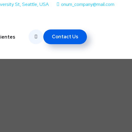
iversity St, Seattle, USA
onum_company@mail.com
Contact Us
lientes