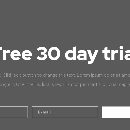
ree 30 day tri
k. Click edit button to change this text. Lorem ipsum dolor sit am
cing elit. Ut elit tellus, luctus nec ullamcorper mattis, pulvinar dapib