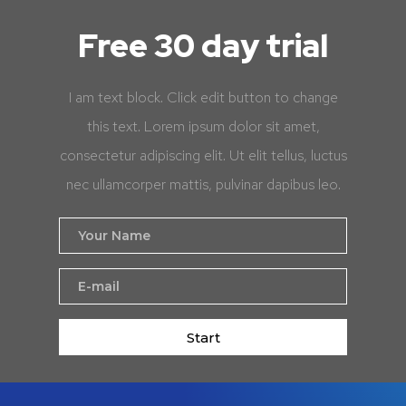
Free 30 day trial
I am text block. Click edit button to change
this text. Lorem ipsum dolor sit amet,
consectetur adipiscing elit. Ut elit tellus, luctus
nec ullamcorper mattis, pulvinar dapibus leo.
Start