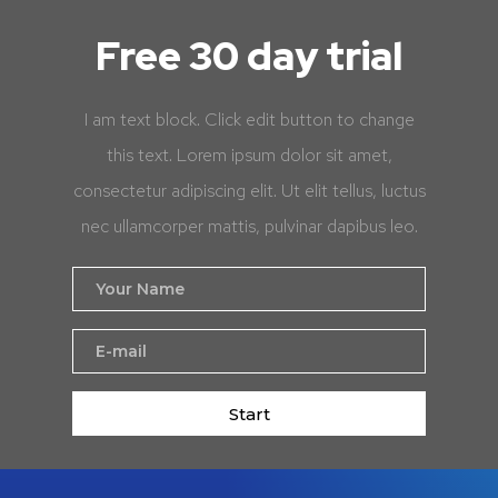
Free 30 day trial
I am text block. Click edit button to change
this text. Lorem ipsum dolor sit amet,
consectetur adipiscing elit. Ut elit tellus, luctus
nec ullamcorper mattis, pulvinar dapibus leo.
Start