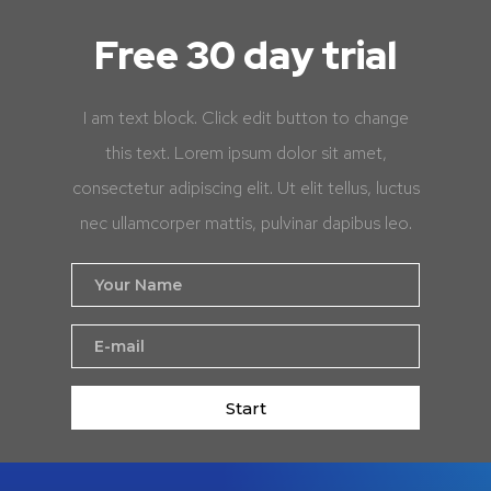
Free 30 day trial
I am text block. Click edit button to change
this text. Lorem ipsum dolor sit amet,
consectetur adipiscing elit. Ut elit tellus, luctus
nec ullamcorper mattis, pulvinar dapibus leo.
Start