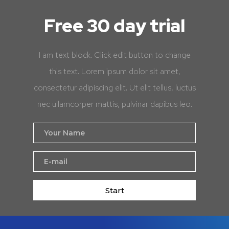
Free 30 day trial
I am text block. Click edit button to change
this text. Lorem ipsum dolor sit amet,
consectetur adipiscing elit. Ut elit tellus, luctus
nec ullamcorper mattis, pulvinar dapibus leo.
Start