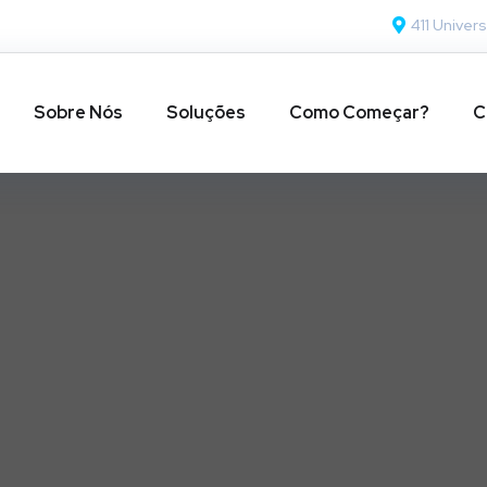
411 Univers
Sobre Nós
Soluções
Como Começar?
C