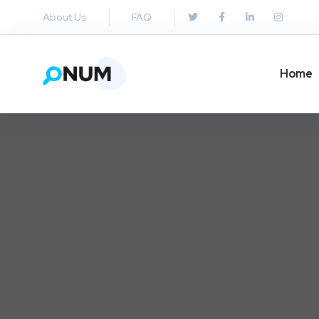
About Us
FAQ
Home