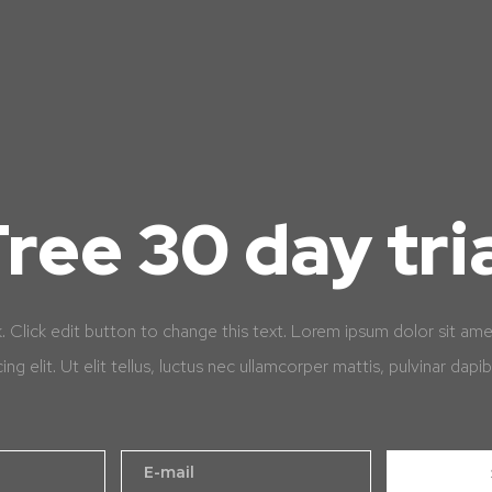
ree 30 day tri
k. Click edit button to change this text. Lorem ipsum dolor sit am
cing elit. Ut elit tellus, luctus nec ullamcorper mattis, pulvinar dapib