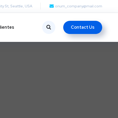
ity St, Seattle, USA
onum_company@mail.com
Contact Us
lientes