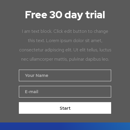
Free 30 day trial
I am text block. Click edit button to change
this text. Lorem ipsum dolor sit amet,
consectetur adipiscing elit. Ut elit tellus, luctus
nec ullamcorper mattis, pulvinar dapibus leo.
Start