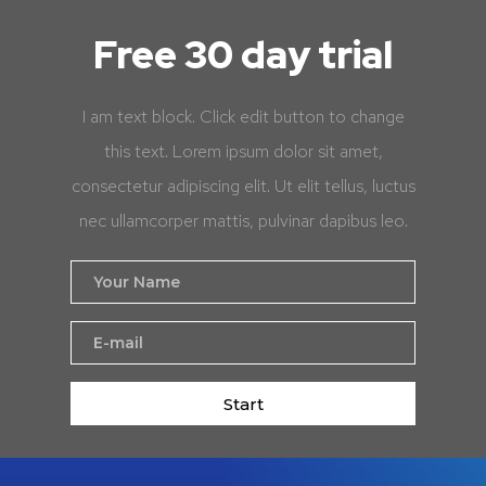
Free 30 day trial
I am text block. Click edit button to change
this text. Lorem ipsum dolor sit amet,
consectetur adipiscing elit. Ut elit tellus, luctus
nec ullamcorper mattis, pulvinar dapibus leo.
Start