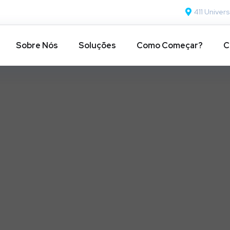
411 Univers
Sobre Nós
Soluções
Como Começar?
C