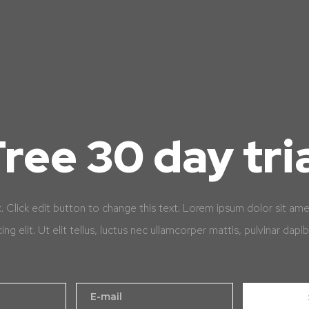
ree 30 day tri
k. Click edit button to change this text. Lorem ipsum dolor sit am
cing elit. Ut elit tellus, luctus nec ullamcorper mattis, pulvinar dapib