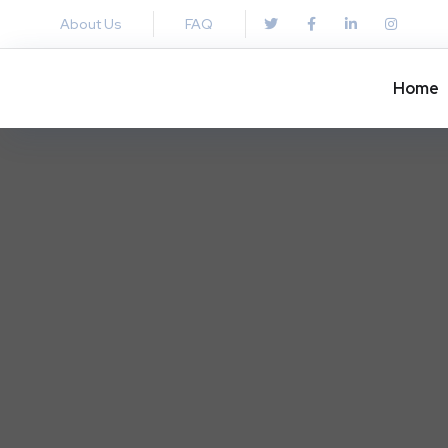
About Us
FAQ
Home