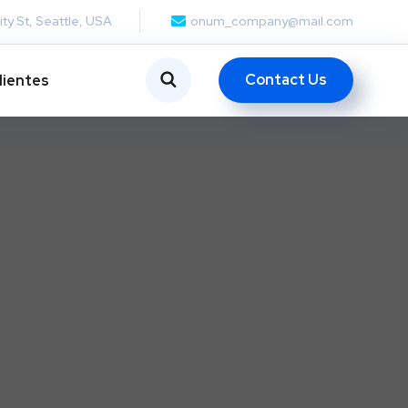
ity St, Seattle, USA
onum_company@mail.com
Contact Us
lientes