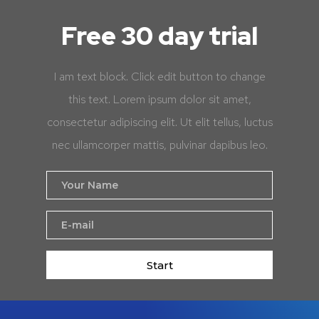
Free 30 day trial
I am text block. Click edit button to change
this text. Lorem ipsum dolor sit amet,
consectetur adipiscing elit. Ut elit tellus, luctus
nec ullamcorper mattis, pulvinar dapibus leo.
Start