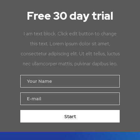
Free 30 day trial
I am text block. Click edit button to change
this text. Lorem ipsum dolor sit amet,
consectetur adipiscing elit. Ut elit tellus, luctus
nec ullamcorper mattis, pulvinar dapibus leo.
Start