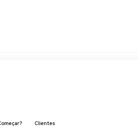
um dolor sit amet, consectetur adipiscing elit. Ut elit tellus, luct
Começar?
Clientes