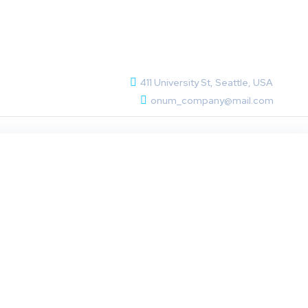
us nec ullamcorper mattis, pulvinar dapibus
411 University St, Seattle, USA
onum_company@mail.com