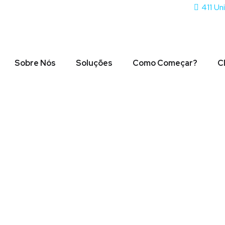
411 Un
Sobre Nós
Soluções
Como Começar?
C