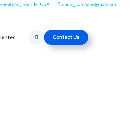
iversity St, Seattle, USA
onum_company@mail.com
Contact Us
lientes