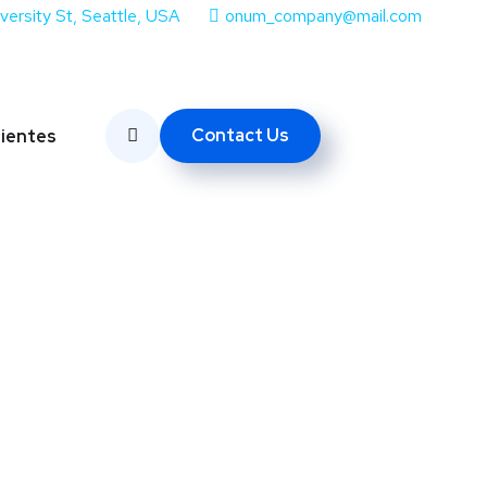
iversity St, Seattle, USA
onum_company@mail.com
Contact Us
lientes