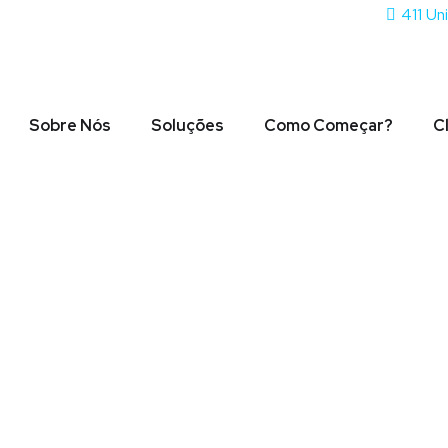
411 Un
Sobre Nós
Soluções
Como Começar?
C