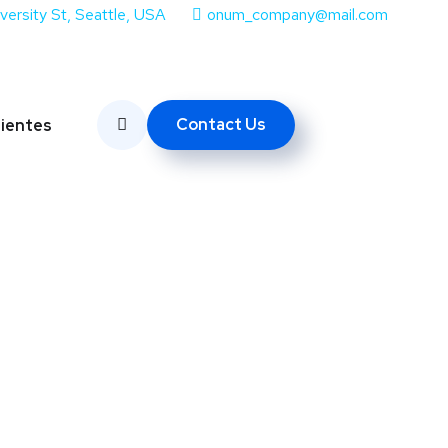
iversity St, Seattle, USA
onum_company@mail.com
Contact Us
lientes