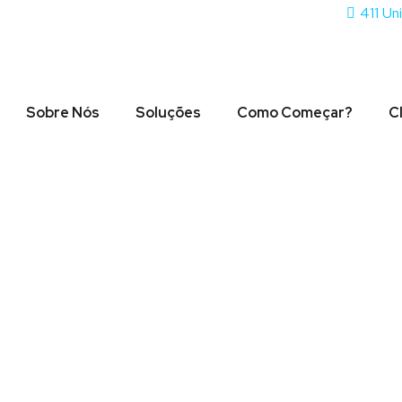
411 Un
Sobre Nós
Soluções
Como Começar?
C