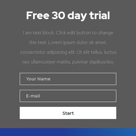
Free 30 day trial
I am text block. Click edit button to change
this text. Lorem ipsum dolor sit amet,
consectetur adipiscing elit. Ut elit tellus, luctus
nec ullamcorper mattis, pulvinar dapibus leo.
Start