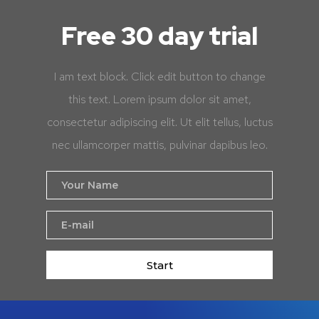
Free 30 day trial
I am text block. Click edit button to change
this text. Lorem ipsum dolor sit amet,
consectetur adipiscing elit. Ut elit tellus, luctus
nec ullamcorper mattis, pulvinar dapibus leo.
Start