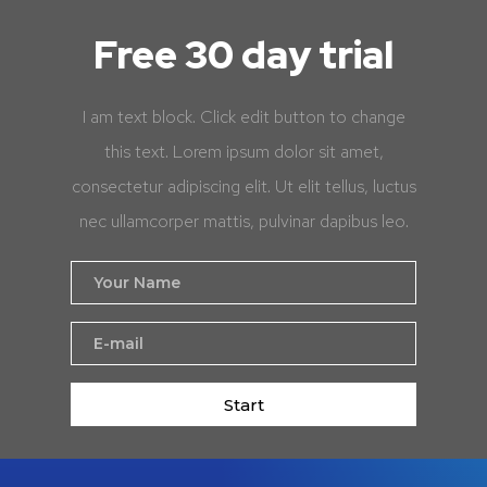
Free 30 day trial
I am text block. Click edit button to change
this text. Lorem ipsum dolor sit amet,
consectetur adipiscing elit. Ut elit tellus, luctus
nec ullamcorper mattis, pulvinar dapibus leo.
Start