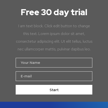
Free 30 day trial
I am text block. Click edit button to change
this text. Lorem ipsum dolor sit amet,
consectetur adipiscing elit. Ut elit tellus, luctus
nec ullamcorper mattis, pulvinar dapibus leo.
Start