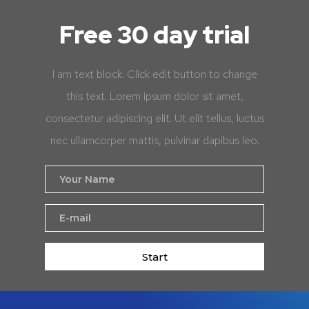
Free 30 day trial
I am text block. Click edit button to change
this text. Lorem ipsum dolor sit amet,
consectetur adipiscing elit. Ut elit tellus, luctus
nec ullamcorper mattis, pulvinar dapibus leo.
Start