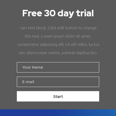
Free 30 day trial
I am text block. Click edit button to change
this text. Lorem ipsum dolor sit amet,
consectetur adipiscing elit. Ut elit tellus, luctus
nec ullamcorper mattis, pulvinar dapibus leo.
Start