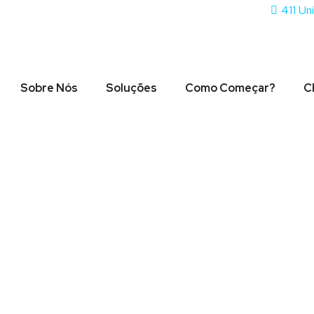
411 Un
Sobre Nós
Soluções
Como Começar?
C