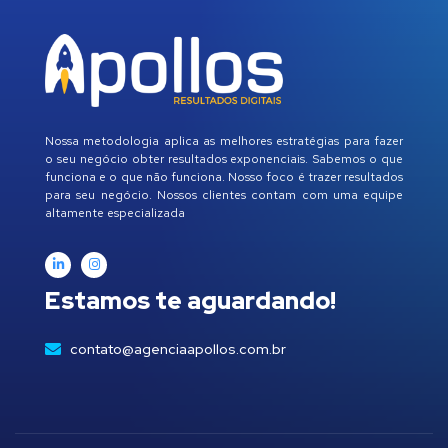
Nossa metodologia aplica as melhores estratégias para fazer
o seu negócio obter resultados exponenciais. Sabemos o que
funciona e o que não funciona. Nosso foco é trazer resultados
para seu negócio. Nossos clientes contam com uma equipe
altamente especializada
Estamos te aguardando!
contato@agenciaapollos.com.br