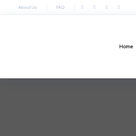
About Us
FAQ
Home