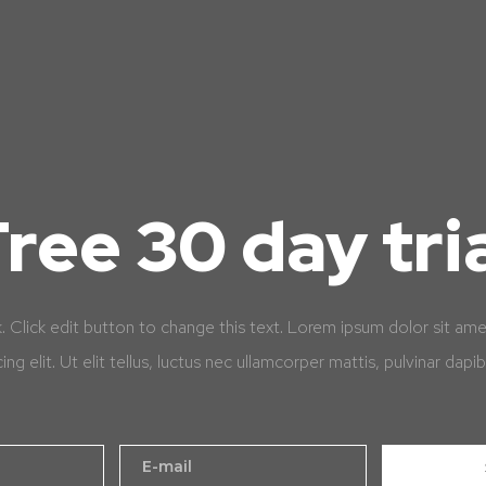
ree 30 day tri
k. Click edit button to change this text. Lorem ipsum dolor sit am
cing elit. Ut elit tellus, luctus nec ullamcorper mattis, pulvinar dapib