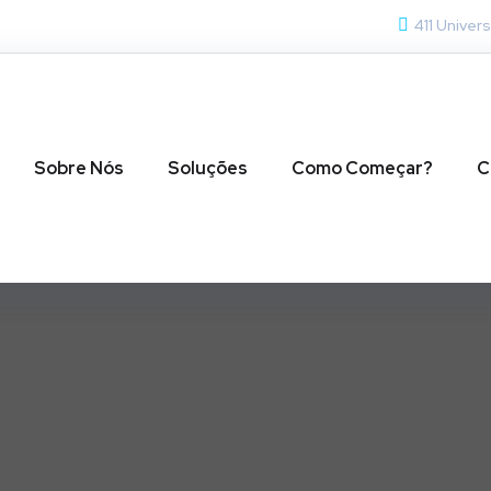
411 Univers
Sobre Nós
Soluções
Como Começar?
C