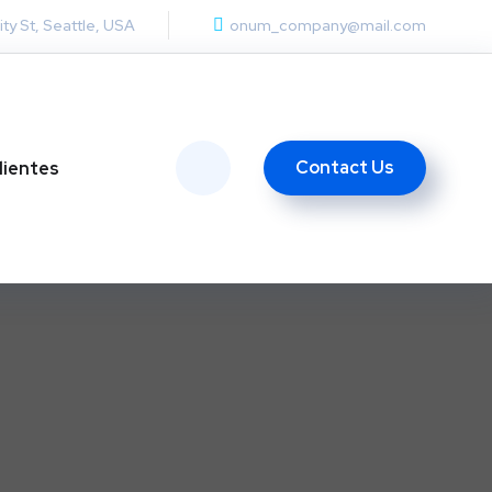
ity St, Seattle, USA
onum_company@mail.com
Contact Us
lientes