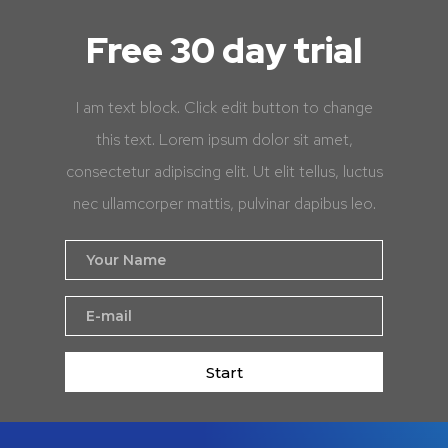
Free 30 day trial
I am text block. Click edit button to change
this text. Lorem ipsum dolor sit amet,
consectetur adipiscing elit. Ut elit tellus, luctus
nec ullamcorper mattis, pulvinar dapibus leo.
Start