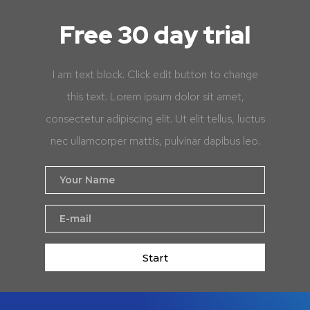
Free 30 day trial
I am text block. Click edit button to change
this text. Lorem ipsum dolor sit amet,
consectetur adipiscing elit. Ut elit tellus, luctus
nec ullamcorper mattis, pulvinar dapibus leo.
Start