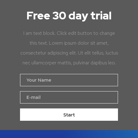
Free 30 day trial
I am text block. Click edit button to change
this text. Lorem ipsum dolor sit amet,
consectetur adipiscing elit. Ut elit tellus, luctus
nec ullamcorper mattis, pulvinar dapibus leo.
Start