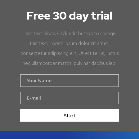
Free 30 day trial
I am text block. Click edit button to change
this text. Lorem ipsum dolor sit amet,
consectetur adipiscing elit. Ut elit tellus, luctus
nec ullamcorper mattis, pulvinar dapibus leo.
Start