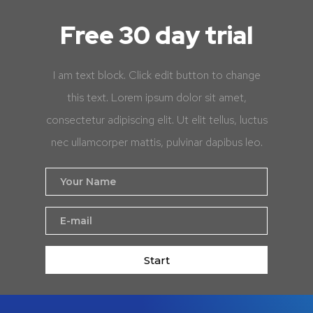
Free 30 day trial
I am text block. Click edit button to change
this text. Lorem ipsum dolor sit amet,
consectetur adipiscing elit. Ut elit tellus, luctus
nec ullamcorper mattis, pulvinar dapibus leo.
Start