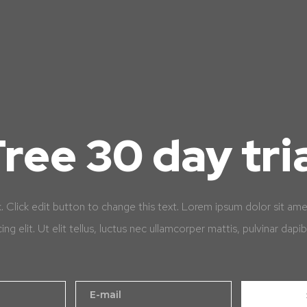
ree 30 day tri
k. Click edit button to change this text. Lorem ipsum dolor sit am
cing elit. Ut elit tellus, luctus nec ullamcorper mattis, pulvinar dapib