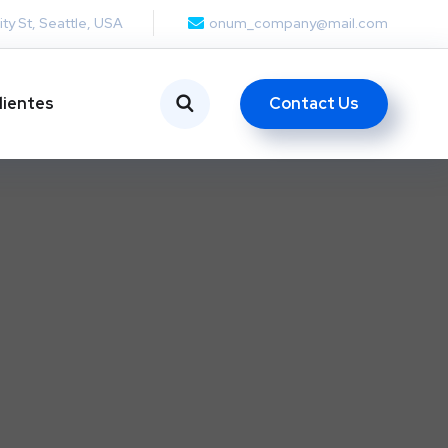
ity St, Seattle, USA
onum_company@mail.com
Contact Us
lientes