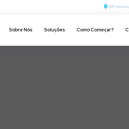
411 Univers
Sobre Nós
Soluções
Como Começar?
C