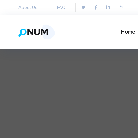
About Us
FAQ
Home