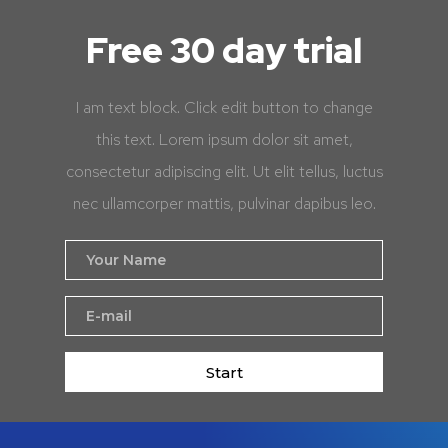
Free 30 day trial
I am text block. Click edit button to change
this text. Lorem ipsum dolor sit amet,
consectetur adipiscing elit. Ut elit tellus, luctus
nec ullamcorper mattis, pulvinar dapibus leo.
Start