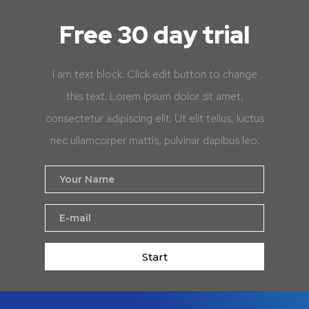
Free 30 day trial
I am text block. Click edit button to change
this text. Lorem ipsum dolor sit amet,
consectetur adipiscing elit. Ut elit tellus, luctus
nec ullamcorper mattis, pulvinar dapibus leo.
Start