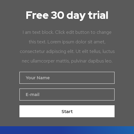
Free 30 day trial
I am text block. Click edit button to change
this text. Lorem ipsum dolor sit amet,
consectetur adipiscing elit. Ut elit tellus, luctus
nec ullamcorper mattis, pulvinar dapibus leo.
Start