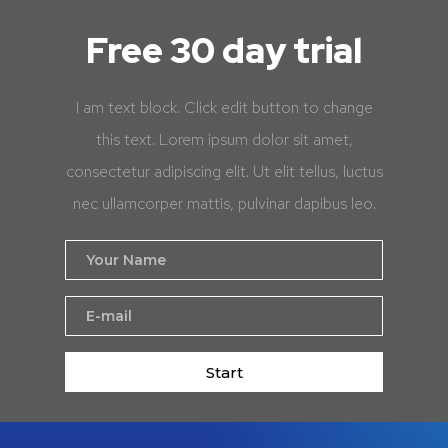
Free 30 day trial
I am text block. Click edit button to change
this text. Lorem ipsum dolor sit amet,
consectetur adipiscing elit. Ut elit tellus, luctus
nec ullamcorper mattis, pulvinar dapibus leo.
Start