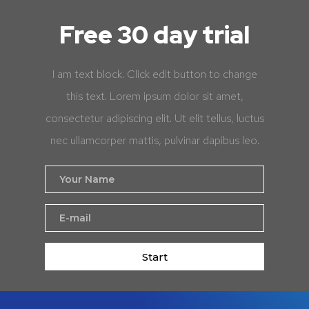
Free 30 day trial
I am text block. Click edit button to change
this text. Lorem ipsum dolor sit amet,
consectetur adipiscing elit. Ut elit tellus, luctus
nec ullamcorper mattis, pulvinar dapibus leo.
Start