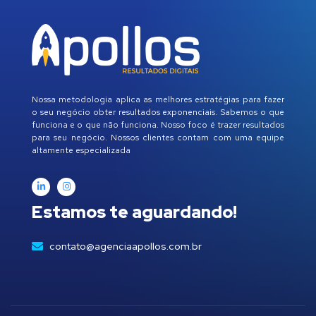
Nossa metodologia aplica as melhores estratégias para fazer
o seu negócio obter resultados exponenciais. Sabemos o que
funciona e o que não funciona. Nosso foco é trazer resultados
para seu negócio. Nossos clientes contam com uma equipe
altamente especializada
Estamos te aguardando!
contato@agenciaapollos.com.br