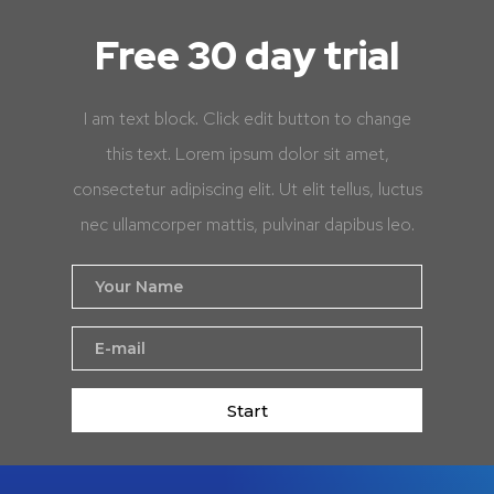
Free 30 day trial
I am text block. Click edit button to change
this text. Lorem ipsum dolor sit amet,
consectetur adipiscing elit. Ut elit tellus, luctus
nec ullamcorper mattis, pulvinar dapibus leo.
Start